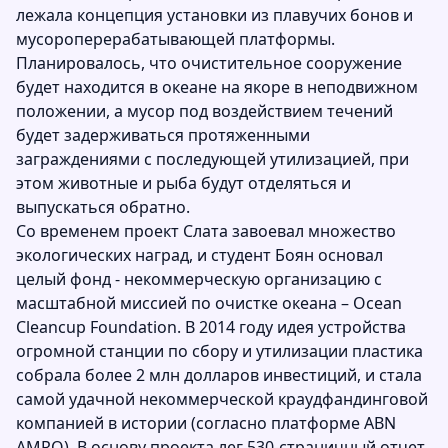
лежала концепция установки из плавучих бонов и
мусороперерабатывающей платформы.
Планировалось, что очистительное сооружение
будет находится в океане на якоре в неподвижном
положении, а мусор под воздействием течений
будет задерживаться протяженными
заграждениями с последующей утилизацией, при
этом животные и рыба будут отделяться и
выпускаться обратно.
Со временем проект Слата завоевал множество
экологических наград, и студент Боян основал
целый фонд - некоммерческую организацию с
масштабной миссией по очистке океана – Ocean
Cleancup Foundation. В 2014 году идея устройства
огромной станции по сбору и утилизации пластика
собрала более 2 млн долларов инвестиций, и стала
самой удачной некоммерческой краудфандинговой
компанией в истории (согласно платформе ABN
AMRO). В основу проекта лег 530-страничный отчет,