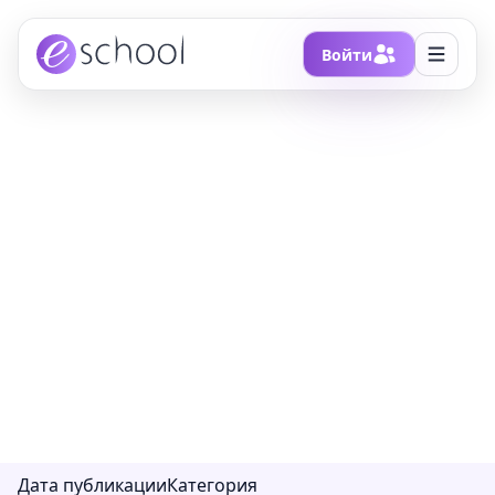
Войти
Главная
/
Блоги
/
Проект Ocean Cleanup
Проект Ocean Cleanup
27 марта Европарламент окончательно
запретил продажу одноразовой пластиковой
посуды и других изделий, например, таких,
как ватные палочки.
Дата публикации
Категория