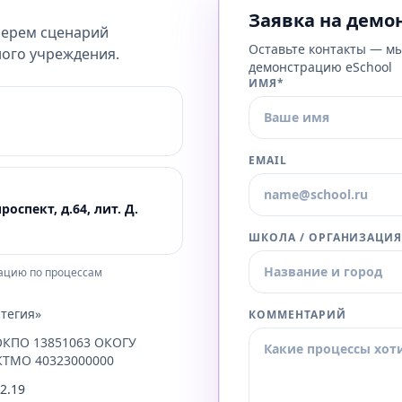
согласования и электронные документы.
Заявка на демо
берем сценарий
Отчётность и аналитика
Оставьте контакты — мы
ого учреждения.
Отчеты, показатели, управленческие срезы и контроль
демонстрацию eSchool
качества учебных, финансовых и административных
ИМЯ*
процессов.
EMAIL
оспект, д.64, лит. Д.
ШКОЛА / ОРГАНИЗАЦИ
ацию по процессам
тегия»
КОММЕНТАРИЙ
ОКПО 13851063 ОКОГУ
КТМО 40323000000
72.19