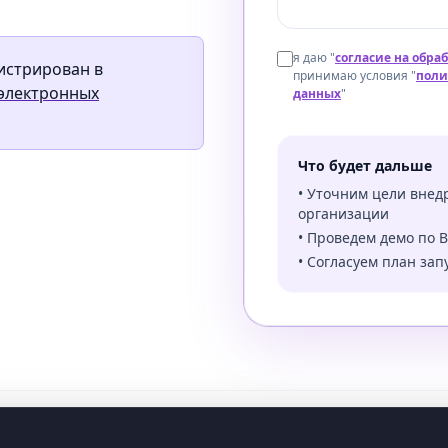
я даю "
cогласие на обра
истрирован в
принимаю условия "
поли
 электронных
данных
"
Что будет дальше
• Уточним цели внед
организации
• Проведем демо по
• Согласуем план зап