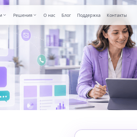
и
Решения
О нас
Блог
Поддержка
Контакты
ПО РОЛИ
Набор учеников
Административный блок
Заявки, приемные кампании, документы, испытания,
статусы кандидатов и перевод поступивших в ученики
Академический блок
Финансовый блок
Обучение
Занятия, журналы, домашние задания, успеваемость,
посещаемость, мероприятия, портфолио и учебные
коммуникации.
Коммуникации
Сообщения, уведомления, обращения и
информирование учеников, родителей и сотрудников.
Финансы и электронный документооборот
Начисления, платежи, договоры, шаблоны,