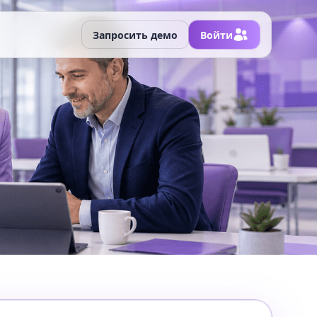
Запросить демо
Войти
Планирование
Учебная модель учреждения: программы, планы,
нагрузка, периоды, рабочие программы, критерии,
шкалы и правила оценивания.
Образовательный контент
Создание, хранение, управление и повторное
использование авторских учебных материалов.
Продажи
Витрина, запись и оплата кружков, курсов, секций,
онлайн-направлений и дополнительных программ.
Управление персоналом и ресурсами
Роли, права доступа, занятость, нагрузка, задачи и