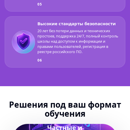
05
Высокие стандарты безопасности
20 лет без потери данных и технических
простоев, поддержка 24/7, полный контроль
школы над доступом к информации и
правами пользователей, регистрация в
реестре российского ПО.
06
Решения под ваш формат
обучения
Частные и