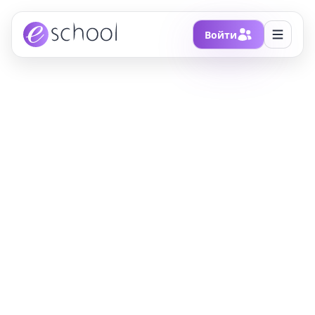
Войти
Главная
/
Блоги
/
О бесполезном витамине С
О бесполезном
витамине С
Разговор с биохимиком-иммунологом,
научной сотрудницей ФГБНУ «Институт
экспериментальной медицины» и автором
книги «Как работает иммунитет» Екатериной
Умняковой, чтобы разоблачить популярные
стереотипы.