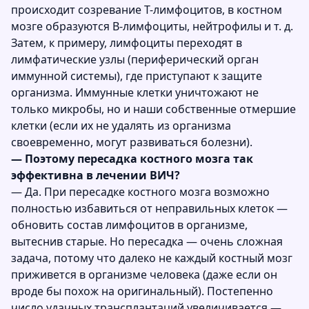
происходит созревание Т-лимфоцитов, в костном
мозге образуются В-лимфоциты, нейтрофилы и т. д.
Затем, к примеру, лимфоциты переходят в
лимфатические узлы (периферический орган
иммунной системы), где приступают к защите
организма. Иммунные клетки уничтожают не
только микробы, но и наши собственные отмершие
клетки (если их не удалять из организма
своевременно, могут развиваться болезни).
— Поэтому пересадка костного мозга так
эффективна в лечении ВИЧ?
— Да. При пересадке костного мозга возможно
полностью избавиться от неправильных клеток —
обновить состав лимфоцитов в организме,
вытеснив старые. Но пересадка — очень сложная
задача, потому что далеко не каждый костный мозг
приживется в организме человека (даже если он
вроде бы похож на оригинальный). Постепенно
число удачных трансплантаций увеличивается —