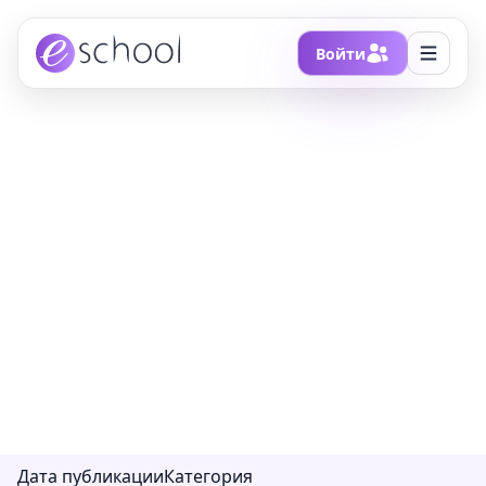
Войти
Главная
/
Блоги
/
Физика в ФМЛ №239
Физика в ФМЛ №239
Для 8-11 классов. Списки литературы,
учебные программы, материалы для
подготовки к ОГЭ, конспекты уроков, билеты,
программы олимпиад и многое другое.
Дата публикации
Категория