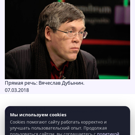
Прямая речь: Вячеслав Дубынин.
07.03.2018
Платформа управления школой
Мы используем cookies
Возможности
Решения
Блог
О нас
Поддержка
Контакты
Cookies помогают сайту работать корректно и
©
2026
eschool. Все права защищены.
улучшать пользовательский опыт. Продолжая
пользоваться сайтом, вы соглашаетесь с
политикой