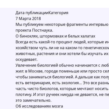
Дата публикации
Категория
7 Марта 2018
Мы публикуем некоторые фрагменты интервью 
проекта
Постнаука.
О биноклях, штормовках и белых халатах
Всегда есть какой-то процент людей, которые и
хозяйством чуть ли не на каком-то генетическо
животных, растения и они хотели бы изучать их
оскудевает.
Увлечение биологией обычно начинается с любв
жил: в Москве, городе поменьше или просто сель
чтобы заниматься биологией. А дальше как полу
есть ветеринария, есть экология… Это все разн
часть чисто биологов, которые мечтают носить 
плотину. И этот ручеек никуда не девается, не
это замечательно.
Об исследованиях мозга