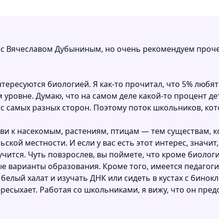
согласования и электронные документы.
Отчётность и аналитика
Отчеты, показатели, управленческие срезы и контроль
качества учебных, финансовых и административных
процессов.
с Вячеславом Дубыниным, но очень рекомендуем проче
нтересуются биологией. Я как-то прочитал, что 5% любя
м уровне. Думаю, что на самом деле какой-то процент де
 с самых разных сторон. Поэтому поток школьников, ко
и к насекомым, растениям, птицам — тем существам, кот
ской местности. И если у вас есть этот интерес, значит
чится. Чуть повзрослев, вы поймете, что кроме биологи
ые варианты образования. Кроме того, имеется педагог
белый халат и изучать ДНК или сидеть в кустах с бинок
 пересыхает. Работая со школьниками, я вижу, что он пр