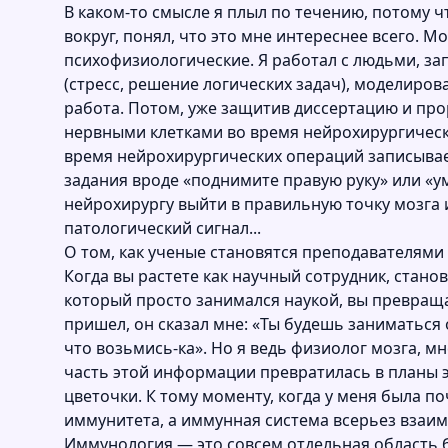
В каком-то смысле я плыл по течению, потому ч
вокруг, понял, что это мне интереснее всего. 
психофизиологические. Я работал с людьми, з
(стресс, решение логических задач), моделиро
работа. Потом, уже защитив диссертацию и про
нервными клетками во время нейрохирургических
время нейрохирургических операций записывает
задания вроде «поднимите правую руку» или «ум
нейрохирургу выйти в правильную точку мозга
патологический сигнал...
О том, как ученые становятся преподавателями
Когда вы растете как научный сотрудник, стано
который просто занимался наукой, вы превращае
пришел, он сказал мне: «Ты будешь заниматься 
что возьмись-ка». Но я ведь физиолог мозга, м
часть этой информации превратилась в планы 
цветочки. К тому моменту, когда у меня была п
иммунитета, а иммунная система всерьез взаимо
Иммунология — это совсем отдельная область б