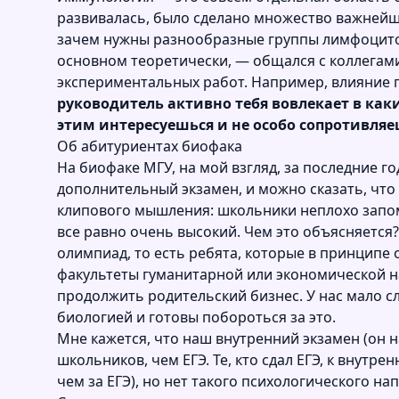
развивалась, было сделано множество важнейши
зачем нужны разнообразные группы лимфоцитов 
основном теоретически, — общался с коллегами
экспериментальных работ. Например, влияние 
руководитель активно тебя вовлекает в каки
этим интересуешься и не особо сопротивляеш
Об абитуриентах биофака
На биофаке МГУ, на мой взгляд, за последние г
дополнительный экзамен, и можно сказать, что
клипового мышления: школьники неплохо запом
все равно очень высокий. Чем это объясняется
олимпиад, то есть ребята, которые в принципе
факультеты гуманитарной или экономической на
продолжить родительский бизнес. У нас мало с
биологией и готовы побороться за это.
Мне кажется, что наш внутренний экзамен (он 
школьников, чем ЕГЭ. Те, кто сдал ЕГЭ, к внут
чем за ЕГЭ), но нет такого психологического н