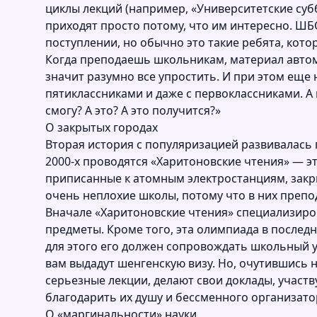
циклы лекций (например, «Университетские субб
приходят просто потому, что им интересно. ШБ
поступлении, но обычно это такие ребята, кото
Когда преподаешь школьникам, материал автом
значит разумно все упростить. И при этом еще
пятиклассниками и даже с первоклассниками. А к
смогу? А это? А это получится?»
О закрытых городах
Вторая история с популяризацией развивалась 
2000-х проводятся «Харитоновские чтения» — эт
приписанные к атомным электростанциям, закр
очень неплохие школы, потому что в них преп
Вначале «Харитоновские чтения» специализиров
предметы. Кроме того, эта олимпиада в последн
для этого его должен сопровождать школьный уч
вам выдадут шенгенскую визу. Но, очутившись 
серьезные лекции, делают свои доклады, участв
благодарить их душу и бессменного организато
О «маргинальности» науки