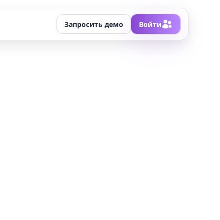
Запросить демо
Войти
Планирование
Учебная модель учреждения: программы, планы,
нагрузка, периоды, рабочие программы, критерии,
шкалы и правила оценивания.
Образовательный контент
Создание, хранение, управление и повторное
использование авторских учебных материалов.
Продажи
Витрина, запись и оплата кружков, курсов, секций,
онлайн-направлений и дополнительных программ.
Управление персоналом и ресурсами
Роли, права доступа, занятость, нагрузка, задачи и