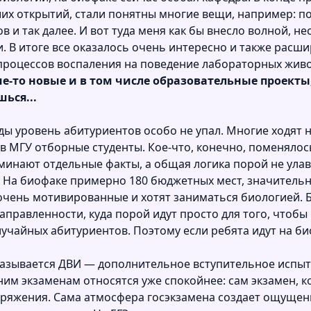
х открытий, стали понятны многие вещи, например: по
и так далее. И вот туда меня как бы внесло волной, не
. В итоге все оказалось очень интересно и также расш
процессов воспаления на поведение лабораторных жив
е-то новые и в том числе образовательные проекты,
ься...
оды уровень абитуриентов особо не упал. Многие ходят 
 в МГУ отборные студенты. Кое-что, конечно, поменяло
инают отдельные факты, а общая логика порой не улав
? На биофаке примерно 180 бюджетных мест, значитель
 очень мотивированные и хотят заниматься биологией. 
правленности, куда порой идут просто для того, чтоб
лучайных абитуриентов. Поэтому если ребята идут на би
называется ДВИ — дополнительное вступительное испыт
ренним экзаменам относятся уже спокойнее: сам экзамен,
апряжения. Сама атмосфера госэкзамена создает ощущен