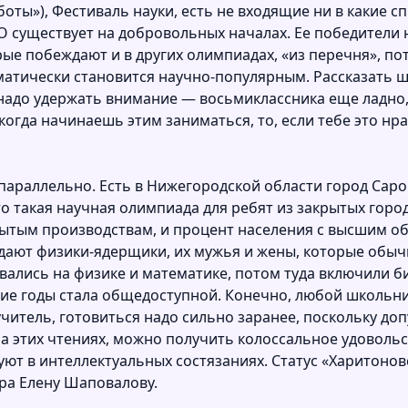
оты»), Фестиваль науки, есть не входящие ни в какие с
О существует на добровольных началах. Ее победители
рые побеждают и в других олимпиадах, «из перечня», пот
атически становится научно-популярным. Рассказать ш
 надо удержать внимание — восьмиклассника еще ладно,
огда начинаешь этим заниматься, то, если тебе это нрав
параллельно. Есть в Нижегородской области город Саров
о такая научная олимпиада для ребят из закрытых горо
ытым производствам, и процент населения с высшим обр
одают физики-ядерщики, их мужья и жены, которые обы
ались на физике и математике, потом туда включили б
ие годы стала общедоступной. Конечно, любой школьник
итель, готовиться надо сильно заранее, поскольку доп
на этих чтениях, можно получить колоссальное удоволь
уют в интеллектуальных состязаниях. Статус «Харитоновс
ра Елену Шаповалову.