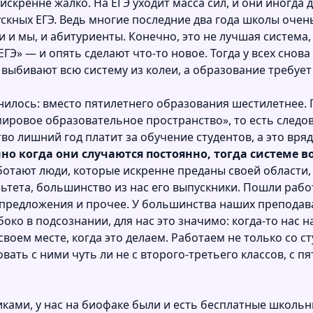
 искренне жалко. На ЕГЭ уходит масса сил, и они иногда
ускных ЕГЭ. Ведь многие последние два года школы очень
ли и мы, и абитуриенты. Конечно, это не лучшая система,
ГЭ» — и опять сделают что-то новое. Тогда у всех снова 
ыбивают всю систему из колеи, а образование требует 
нилось: вместо пятилетнего образования шестилетнее. 
в мировое образовательное пространство», то есть след
тво лишний год платит за обучение студентов, а это вряд
но когда они случаются постоянно, тогда системе 
аботают люди, которые искренне преданы своей области,
льтета, большинство из нас его выпускники. Пошли раб
 предложения и прочее. У большинства наших преподав
око в подсознании, для нас это значимо: когда-то нас н
своем месте, когда это делаем. Работаем не только со с
ть с ними чуть ли не с второго-третьего классов, с пят
ами, у нас на биофаке были и есть бесплатные школьны