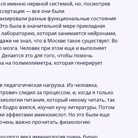
ться именно нервной системой, но, посмотрев
иссертация — все они были
ализировали разные функциональные состояния
 Это была в значительной мере прикладная
ю лабораторию, которая занимается нейронами,
аже не знал, что в Москве такое существует. Во
 мозга. Человек при этом еще и выполняет
 Делается это для того, чтобы помочь
ра на полмиллиметра, которая генерирует
 педагогическая нагрузка. Из человека,
рович следил за процессом, и, когда я только
зиологии питания, который некому читать, так
я бодро взялся, изучил кучу литературы. Потом
ми эффектами аминокислот. Но это были еще
ас очень важно прочитать физиологию
прошлого века иммунология очень бурно