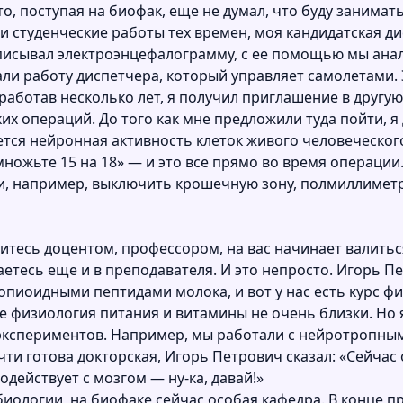
то, поступая на биофак, еще не думал, что буду занима
Мои студенческие работы тех времен, моя кандидатская д
аписывал электроэнцефалограмму, с ее помощью мы ан
вали работу диспетчера, который управляет самолетами.
работав несколько лет, я получил приглашение в другу
 операций. До того как мне предложили туда пойти, я д
ся нейронная активность клеток живого человеческого
ножьте 15 на 18» — и это все прямо во время операции.
 и, например, выключить крошечную зону, полмиллимет
витесь доцентом, профессором, на вас начинает валиться
тесь еще и в преподавателя. И это непросто. Игорь Пет
опиоидными пептидами молока, и вот у нас есть курс фи
не физиология питания и витамины не очень близки. Но 
экспериментов. Например, мы работали с нейротропны
очти готова докторская, Игорь Петрович сказал: «Сейч
действует с мозгом — ну-ка, давай!»
иологии, на биофаке сейчас особая кафедра. В конце 