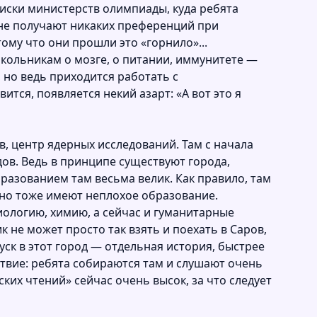
писки министерств олимпиады, куда ребята
 не получают никаких преференций при
ому что они прошли это «горнило»...
кольникам о мозге, о питании, иммунитете —
 но ведь приходится работать с
ится, появляется некий азарт: «А вот это я
, центр ядерных исследований. Там с начала
дов. Ведь в принципе существуют города,
азованием там весьма велик. Как правило, там
чно тоже имеют неплохое образование.
иологию, химию, а сейчас и гуманитарные
 не может просто так взять и поехать в Саров,
уск в этот город — отдельная история, быстрее
ствие: ребята собираются там и слушают очень
ких чтений» сейчас очень высок, за что следует