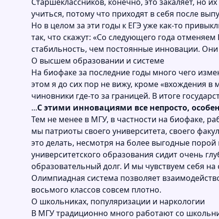
Старшеклассников, конечно, это закаляет, но их
учиться, потому что приходят в себя после вып
Но в целом за эти годы к ЕГЭ уже как-то привык
так, что скажут: «Со следующего года отменяем Е
стабильность, чем постоянные инновации. Они в
О высшем образовании и системе
На биофаке за последние годы много чего изме
этом я до сих пор не вижу, кроме «вхождения 
чиновники где-то за границей. В итоге государс
...
С этими инновациями все непросто, особен
Тем не менее в МГУ, в частности на биофаке, р
мы патриоты своего университета, своего факу
это делать, несмотря на более выгодные порой
университетского образования сидит очень глуб
образовательный долг. И мы чувствуем себя на 
Олимпиадная система позволяет взаимодействова
восьмого классов совсем плотно.
О школьниках, популяризации и наркологии
В МГУ традиционно много работают со школьник