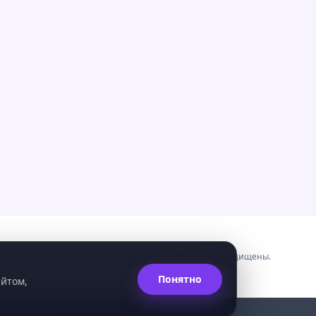
ты
©
2026
eschool. Все права защищены.
Понятно
айтом,
вания cookie