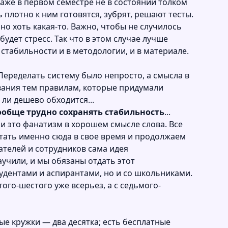
 даже в первом семестре не в состоянии толком
 плотно к ним готовятся, зубрят, решают тесты.
 но хоть какая-то. Важно, чтобы не случилось
будет стресс. Так что в этом случае лучше
стабильности и в методологии, и в материале.
Переделать систему было непросто, а смысла в
ования тем правилам, которые придумали
 ли дешево обходится...
вообще трудно сохранять стабильность
...
 и это фанатизм в хорошем смысле слова. Все
отать именно сюда в свое время и продолжаем
ателей и сотрудников сама идея
аучили, и мы обязаны отдать этот
тудентами и аспирантами, но и со школьниками.
ого-шестого уже всерьез, а с седьмого-
е кружки — два десятка; есть бесплатные