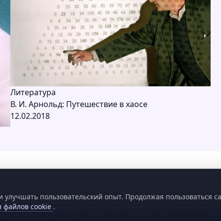
Литература
В. И. Арнольд: Путешествие в хаосе
12.02.2018
Возможности
Решения
Блог
О нас
Поддержка
Контак
 и улучшать пользовательский опыт. Продолжая пользоваться с
 файлов cookie
.
тку персональных данных
Пользовательское соглашение
Политика использо