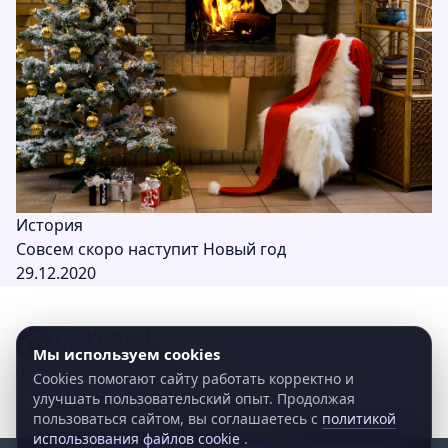
История
Совсем скоро наступит Новый год
29.12.2020
Платформа управления школой
Мы используем cookies
Возможности
Решения
Блог
О нас
Поддержка
Контакты
Cookies помогают сайту работать корректно и
©
2026
eschool. Все права защищены.
улучшать пользовательский опыт. Продолжая
пользоваться сайтом, вы соглашаетесь с
политикой
использования файлов cookie
.