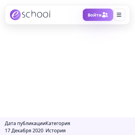
Войти
Главная
/
Блоги
/
Людвиг ван Бетховен
Людвиг ван Бетховен
«Тем, кем являюсь я, я обязан самому себе.
Князей существует, и будет существовать
тысячи, Бетховен же только один».
Дата публикации
Категория
17 Декабря 2020
История