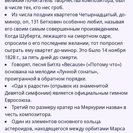
великий почитатель творчества композитора, был
в числе тех, кто нес гроб.
Из числа поздних квартетов Четырнадцатый, до-
минор, оп. 131 Бетховен особенно любил, называя
его своим самым совершенным произведением.
Когда Шуберта, лежащего на смертном одре,
спросили о его последнем желании, тот попросил
сыграть ему квартет до-минор. Это было 14 ноября
1828 г., за пять дней до смерти.
Говорят, песня Битлз «Because» («Потому что»)
основана на мелодии «Лунной сонаты»,
проигранной в обратном порядке.
«Ода к радости» (отрывок из знаменитой
Девятой симфонии) является официальным гимном
Евросоюза.
Третий по размеру кратер на Меркурии назван в
честь композитора.
Один из элементов основного кольца
астероидов, находящегося между орбитами Марса