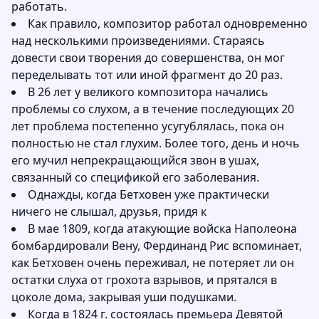
работать.
Как правило, композитор работал одновременно
над несколькими произведениями. Стараясь
довести свои творения до совершенства, он мог
переделывать тот или иной фрагмент до 20 раз.
В 26 лет у великого композитора начались
проблемы со слухом, а в течение последующих 20
лет проблема постепенно усугублялась, пока он
полностью не стал глухим. Более того, день и ночь
его мучил непрекращающийся звон в ушах,
связанный со спецификой его заболевания.
Однажды, когда Бетховен уже практически
ничего не слышал, друзья, придя к
В мае 1809, когда атакующие войска Наполеона
бомбардировали Вену, Фердинанд Рис вспоминает,
как Бетховен очень переживал, не потеряет ли он
остатки слуха от грохота взрывов, и прятался в
цоколе дома, закрывая уши подушками.
Когда в 1824 г. состоялась премьера Девятой