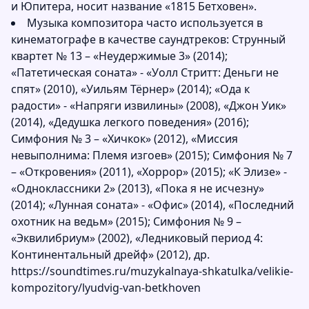
и Юпитера, носит название «1815 Бетховен».
Музыка композитора часто используется в
кинематографе в качестве саундтреков: Струнный
квартет № 13 – «Неудержимые 3» (2014);
«Патетическая соната» - «Уолл Стритт: Деньги не
спят» (2010), «Уильям Тёрнер» (2014); «Ода к
радости» - «Напряги извилины» (2008), «Джон Уик»
(2014), «Дедушка легкого поведения» (2016);
Симфония № 3 – «Хичкок» (2012), «Миссия
невыполнима: Племя изгоев» (2015); Симфония № 7
– «Откровения» (2011), «Хоррор» (2015); «К Элизе» -
«Одноклассники 2» (2013), «Пока я не исчезну»
(2014); «Лунная соната» - «Офис» (2014), «Последний
охотник на ведьм» (2015); Симфония № 9 –
«Эквилибриум» (2002), «Ледниковый период 4:
Континентальный дрейф» (2012), др.
https://soundtimes.ru/muzykalnaya-shkatulka/velikie-
kompozitory/lyudvig-van-betkhoven