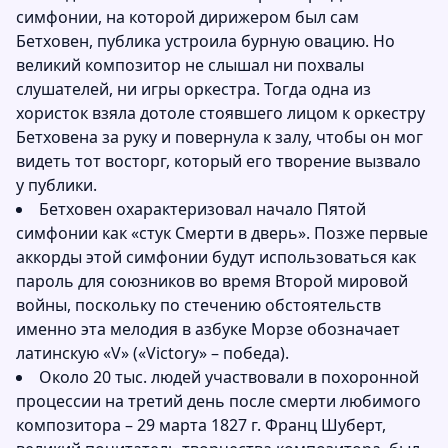
симфонии, на которой дирижером был сам
Бетховен, публика устроила бурную овацию. Но
великий композитор не слышал ни похвалы
слушателей, ни игры оркестра. Тогда одна из
хористок взяла дотоле стоявшего лицом к оркестру
Бетховена за руку и повернула к залу, чтобы он мог
видеть тот восторг, который его творение вызвало
у публики.
Бетховен охарактеризовал начало Пятой
симфонии как «стук Смерти в дверь». Позже первые
аккорды этой симфонии будут использоваться как
пароль для союзников во время Второй мировой
войны, поскольку по стечению обстоятельств
именно эта мелодия в азбуке Морзе обозначает
латинскую «V» («Victory» – победа).
Около 20 тыс. людей участвовали в похоронной
процессии на третий день после смерти любимого
композитора – 29 марта 1827 г. Франц Шуберт,