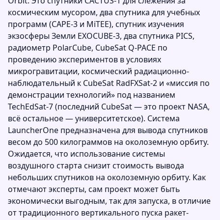
Orbit. Это спутники CACTUS-1 для слежения за
космическим мусором, два спутника для учебных
программ (CAPE-3 и MiTEE), спутник изучения
экзосферы Земли EXOCUBE-3, два спутника PICS,
радиометр PolarCube, CubeSat Q-PACE по
проведению экспериментов в условиях
микрогравитации, космический радиационно-
наблюдательный к CubeSat RadFXSat-2 и «миссия по
демонстрации технологий» под названием
TechEdSat-7 (последний CubeSat — это проект NASA,
всё остальное — университетское). Система
LauncherOne предназначена для вывода спутников
весом до 500 килограммов на околоземную орбиту.
Ожидается, что использование системы
воздушного старта снизит стоимость вывода
небольших спутников на околоземную орбиту. Как
отмечают эксперты, сам проект может быть
экономически выгодным, так для запуска, в отличие
от традиционного вертикального пуска ракет-