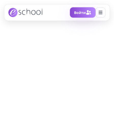
Войти
Главная
/
Блоги
/
Virgin Orbit успешно запустила свою ракету-носитель с
9 спутниками с борта модифицированного самолёта
Boeing 747-400
Virgin Orbit успешно
запустила свою
ракету-носитель с 9
спутниками с борта
модифицированного
самолёта Boeing 747-