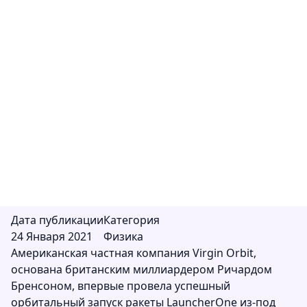
400
Американская частная компания Virgin Orbit
впервые провела успешный орбитальный
запуск ракеты LauncherOne из-под крыла
самолета Cosmic Girl - модифицированного
лайнера Boeing 747-400, представляющего
собой специально доработанный Boeing 747
Дата публикации
Категория
24 Января 2021
Физика
Американская частная компания Virgin Orbit,
основана британским миллиардером Ричардом
Бренсоном, впервые провела успешный
орбитальный запуск ракеты LauncherOne из-под