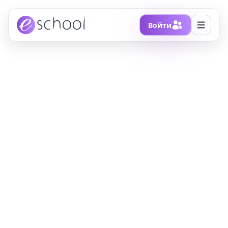
Войти
Главная
/
Блоги
/
Международную систему единиц ждёт новый
килограмм
Международную
систему единиц ждёт
новый килограмм
…а также Ампер, Кельвин и моль – все эти
единицы измерения собираются заново
определить через фундаментальные