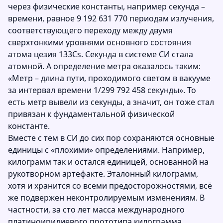
через физические константы, например секунда –
времени, равное 9 192 631 770 периодам излучения,
соответствующего переходу между двумя
сверхтонкими уровнями основного состояния
атома цезия 133Cs. Секунда в системе СИ стала
атомной. А определение метра оказалось таким:
«Метр – длина пути, проходимого светом в вакууме
за интервал времени 1/299 792 458 секунды». То
есть метр вывели из секунды, а значит, он тоже стал
привязан к фундаментальной физической
константе.
Вместе с тем в СИ до сих пор сохраняются основные
единицы с «плохими» определениями. Например,
килограмм так и остался единицей, основанной на
рукотворном артефакте. Эталонный килограмм,
хотя и хранится со всеми предосторожностями, всё
же подвержен неконтролируемым изменениям. В
частности, за сто лет масса международного
платиноиридиевого прототипа килограмма