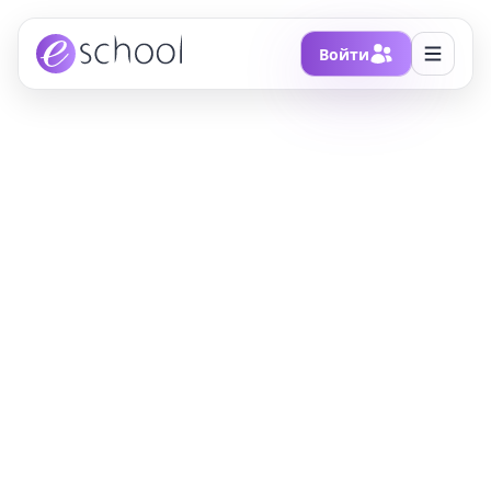
Войти
Главная
/
Блоги
/
Airbus представил прототипы первых в мире
самолетов на жидком водороде
Airbus представил
прототипы первых в
мире самолетов на
жидком водороде
Среди международных дней, посвященных
проблемам защиты окружающей среды и