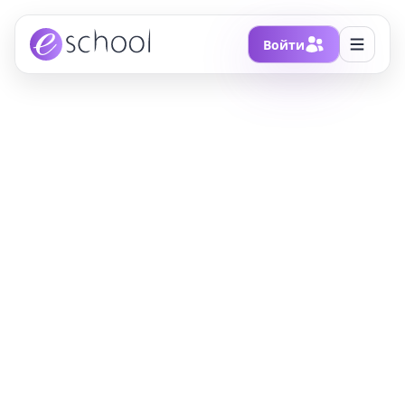
Войти
Главная
/
Блоги
/
В 2020 году космическому телескопу «Хаббл»
исполнилось 30 лет
В 2020 году
космическому
телескопу «Хаббл»
исполнилось 30 лет
В честь этого юбилея НАСА выпустило
десятки недавно обработанных снимков