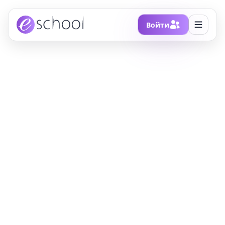
Войти
Главная
/
Блоги
/
День рождения «универсального человека» - Михаила
Васильевича Ломоносова
День рождения
«универсального
человека» - Михаила
Васильевича
Ломоносова
310 лет назад, 19 ноября 1711 года, родился