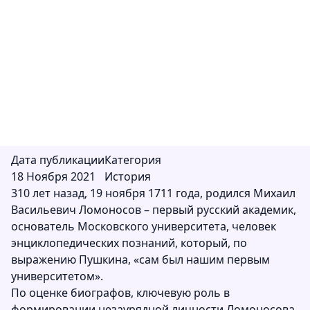
Михаил Васильевич Ломоносов – первый
русский академик, основатель Московского
университета, человек энциклопедических
познаний, который, по выражению Пушкина,
«сам был нашим первым университетом».
Дата публикации
Категория
18 Ноября 2021
История
310 лет назад, 19 ноября 1711 года, родился Михаил
Васильевич Ломоносов – первый русский академик,
основатель Московского университета, человек
энциклопедических познаний, который, по
выражению Пушкина, «сам был нашим первым
университетом».
По оценке биографов, ключевую роль в
формировании незаурядной личности Ломоносова