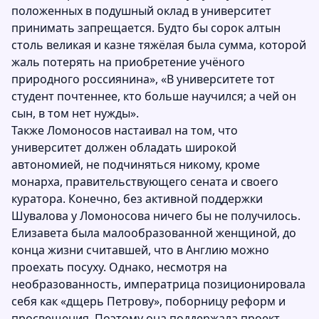
положенных в подушный оклад в университет
принимать запрещается. Будто бы сорок алтын
столь великая и казне тяжёлая была сумма, которой
жаль потерять на приобретение учёного
природного россиянина», «В университете тот
студент почтеннее, кто больше научился; а чей он
сын, в том нет нужды».
Также Ломоносов настаивал на том, что
университет должен обладать широкой
автономией, не подчиняться никому, кроме
монарха, правительствующего сената и своего
куратора. Конечно, без активной поддержки
Шувалова у Ломоносова ничего бы не получилось.
Елизавета была малообразованной женщиной, до
конца жизни считавшей, что в Англию можно
проехать посуху. Однако, несмотря на
необразованность, императрица позиционировала
себя как «дщерь Петрову», поборницу реформ и
просвещения. Поэтому она поддержала проект