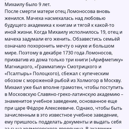
Михаилу было 9 лет.
После смерти матери отец Ломоносова вновь
женился. Мачеха насмехалась над любовью
будущего академика к книгам и тягой к какой-то
иной жизни. Когда Михаилу исполнилось 19, отец и
мачеха задумали его женить. Обзавестись семьёй
означало похоронить мечту о науке и большом
мире. Поэтому в декабре 1730 года Ломоносов,
прихватив из дома только три книги («Арифметику»
Магницкого, «Грамматику» Смотрицкого и
«Псалтырь» Полоцкого), сбежал с купеческим
обозом с мороженой рыбой из Холмогор в Москву.
Михаил уже был вполне грамотен, чтобы поступить
в Московскую Славяно-греко-латинскую академию –
знаменитое учебное заведение, основанное еще
при царе Фёдоре Алексеевиче. Однако, чтобы быть
зачисленным в это известное учебное заведение,
ему пришлось подделать документы и выдать себя
за сына холмогорского дворянина. В академии