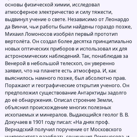
основы физической химии, исследовал
атмосферное электричество и силу тяжести,
выдвинул учение о свете. Независимо от Леонардо
да Винчи, чьи работы были найдены гораздо позже,
Михаил Ломоносов изобрёл первый прототип
вертолёта. Он создал более десятка принципиально
новых оптических приборов и использовал их для
астрономических наблюдений. Так, понаблюдав за
Венерой в небольшой телескоп, он уверенно
заявил, что на планете есть атмосфера. И, как
выяснилось намного позже, был абсолютно прав.
Поражают и географические открытия ученого. Он
предположил существование Антарктиды задолго
до её обнаружения. Описал строение Земли,
объяснил происхождение многих полезных
ископаемых и минералов. Выдающийся геолог В. В.
Докучаев в 1901 году писал: «На днях проф.
Вернадский получил поручение от Московского
университета разобрать сочинения Ломоносова, и