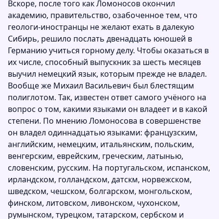
Вскоре, после того как Ломоносов окончил
академию, правительство, озабоченное тем, что
геологи-иностранцы не желают ехать в далекую
Сибирь, решило послать двенадцать юношей в
Германию учиться горному делу. Чтобы оказаться в
их числе, способный выпускник за шесть месяцев
выучил немецкий язык, которым прежде не владел.
Вообще же Михаил Васильевич был блестящим
полиглотом. Так, известен ответ самого учёного на
вопрос о том, какими языками он владеет и в какой
степени. По мнению Ломоносова в совершенстве
он владел одиннадцатью языками: французским,
английским, немецким, итальянским, польским,
венгерским, еврейским, греческим, латынью,
словенским, русским. На португальском, испанском,
ирландском, голландском, датскм, норвежском,
шведском, чешском, болгарском, монгольском,
финском, литовском, ливонском, чухонском,
румынском, турецком, татарском, сербском и