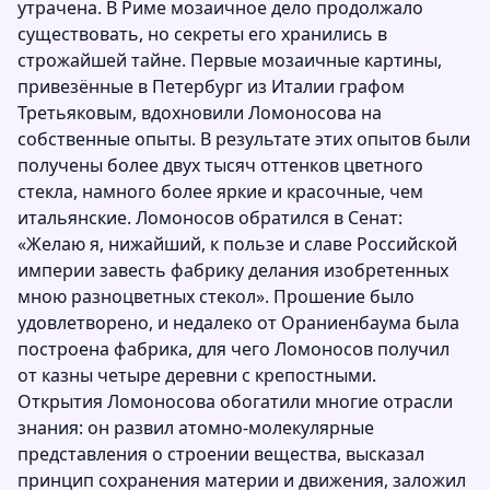
утрачена. В Риме мозаичное дело продолжало
существовать, но секреты его хранились в
строжайшей тайне. Первые мозаичные картины,
привезённые в Петербург из Италии графом
Третьяковым, вдохновили Ломоносова на
собственные опыты. В результате этих опытов были
получены более двух тысяч оттенков цветного
стекла, намного более яркие и красочные, чем
итальянские. Ломоносов обратился в Сенат:
«Желаю я, нижайший, к пользе и славе Российской
империи завесть фабрику делания изобретенных
мною разноцветных стекол». Прошение было
удовлетворено, и недалеко от Ораниенбаума была
построена фабрика, для чего Ломоносов получил
от казны четыре деревни с крепостными.
Открытия Ломоносова обогатили многие отрасли
знания: он развил атомно-молекулярные
представления о строении вещества, высказал
принцип сохранения материи и движения, заложил