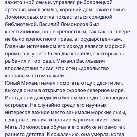
зажиточной семьи, управлял рыболовецкой
артелью, имел землю, хороший дом. Также семья
Ломоносовых могла похвастаться солидной
библиотекой. Василий Ломоносов был
крестьянином, но не крепостным, так как на севере
не было крепостного права, а государственным.
Главным источником его дохода являлся морской
промысел: у него было два корабля, с которых он
рыбачил и торговал. Михаил Васильевич
впоследствии писал, что отец «довольство
кровавым по́том нажил».
Юный Михаил начал помогать отцу с десяти лет,
выходя с ним в открытое суровое северное море.
Иногда они доходили в Белом море до Соловецких
островов. Не случайно среди его научных
интересов важное место занимали морские льды,
северные сияния, и прочие «арктические» темы.
Мать Ломоносова обучала его азбуке и грамоте с
раннего детства. К сожалению, она умерла, когда