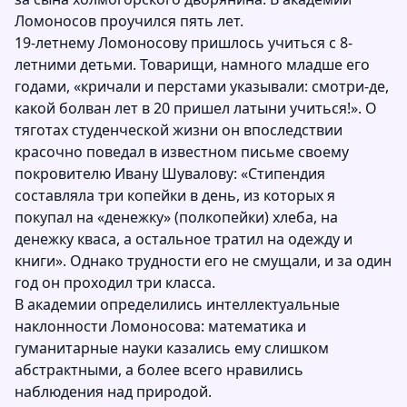
Ломоносов проучился пять лет.
19-летнему Ломоносову пришлось учиться с 8-
летними детьми. Товарищи, намного младше его
годами, «кричали и перстами указывали: смотри-де,
какой болван лет в 20 пришел латыни учиться!». О
тяготах студенческой жизни он впоследствии
красочно поведал в известном письме своему
покровителю Ивану Шувалову: «Стипендия
составляла три копейки в день, из которых я
покупал на «денежку» (полкопейки) хлеба, на
денежку кваса, а остальное тратил на одежду и
книги». Однако трудности его не смущали, и за один
год он проходил три класса.
В академии определились интеллектуальные
наклонности Ломоносова: математика и
гуманитарные науки казались ему слишком
абстрактными, а более всего нравились
наблюдения над природой.