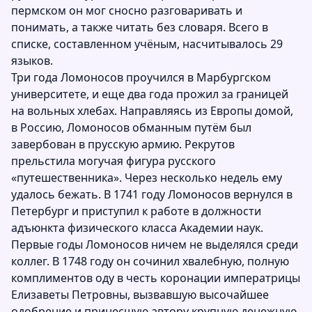
пермском он мог сносно разговаривать и
понимать, а также читать без словаря. Всего в
списке, составленном учёным, насчитывалось 29
языков.
Три года Ломоносов проучился в Марбургском
университете, и еще два года прожил за границей
на вольных хлебах. Направляясь из Европы домой,
в Россию, Ломоносов обманным путём был
завербован в прусскую армию. Рекрутов
прельстила могучая фигура русского
«путешественника». Через несколько недель ему
удалось бежать. В 1741 году Ломоносов вернулся в
Петербург и приступил к работе в должности
адъюнкта физического класса Академии наук.
Первые годы Ломоносов ничем не выделялся среди
коллег. В 1748 году он сочинил хвалебную, полную
комплиментов оду в честь коронации императрицы
Елизаветы Петровны, вызвавшую высочайшее
одобрение и принесшую автору крупную денежную