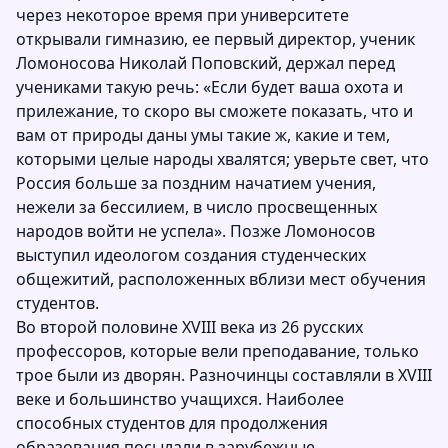
через некоторое время при университете
открывали гимназию, ее первый директор, ученик
Ломоносова Николай Поповский, держал перед
учениками такую речь: «Если будет ваша охота и
прилежание, то скоро вы сможете показать, что и
вам от природы даны умы такие ж, какие и тем,
которыми целые народы хвалятся; уверьте свет, что
Россия больше за поздним начатием учения,
нежели за бессилием, в число просвещенных
народов войти не успела». Позже Ломоносов
выступил идеологом создания студенческих
общежитий, расположенных вблизи мест обучения
студентов.
Во второй половине XVIII века из 26 русских
профессоров, которые вели преподавание, только
трое были из дворян. Разночинцы составляли в XVIII
веке и большинство учащихся. Наиболее
способных студентов для продолжения
образования посылали в зарубежные