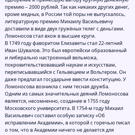
премию – 2000 рублей. Так как никаких других денег,
кроме медных, в России той поры не выпускалось,
литературную премию Михаилу Васильевичу
доставили в виде двух гружёных телег с деньгами.
Ломоносов стал вхож в высшие круги.
В 1749 году фаворитом Елизаветы стал 22-летний
Иван Шувалов. Это был европейски образованный
и либерально настроенный вельможа,
покровительствовавший наукам и искусствам,
переписывавшийся с Гельвецием и Вольтером. Он
даже предлагал государыне ввести конституцию. У
Ломоносова возникла с ним тесная дружба.
Одним из самых значительных деяний Ломоносова
является, несомненно, создание в 1755 году
Московского университета. В 1754-м году Михаил
Васильевич составил особую записку «Об
исправлении Академии», в которой с горечью писал
о том, что в Академии ничего не делается для