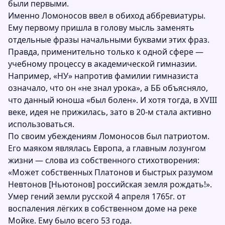
были первыми.
Именно Ломоносов ввел в обиход аббревиатуры.
Ему первому пришла в голову мысль заменять
отдельные фразы начальными буквами этих фраз.
Правда, применительно только к одной сфере —
учебному процессу в академической гимназии.
Например, «НУ» напротив фамилии гимназиста
означало, что он «не знал урока», а ББ объясняло,
что данный юноша «был болен». И хотя тогда, в XVIII
веке, идея не прижилась, зато в 20-м стала активно
использоваться.
По своим убеждениям Ломоносов был патриотом.
Его маяком являлась Европа, а главным лозунгом
жизни — слова из собственного стихотворения:
«Может собственных Платонов и быстрых разумом
Невтонов [Ньютонов] российская земля рождать!».
Умер гений земли русской 4 апреля 1765г. от
воспаления лёгких в собственном доме на реке
Мойке. Ему было всего 53 года.